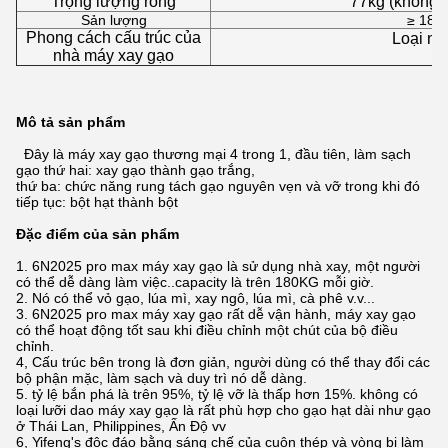
Trọng lượng ròng
77kg (không 
Sản lượng
≥ 180
Phong cách cấu trúc của
Loại ng
nhà máy xay gạo
Mô tả sản phẩm
Đây là máy xay gạo thương mại 4 trong 1, đầu tiên, làm sạch
gạo thứ hai: xay gạo thành gạo trắng,
thứ ba: chức năng rung tách gạo nguyên vẹn và vỡ trong khi đó
tiếp tục: bột hạt thành bột
Đặc điểm của sản phẩm
1. 6N2025 pro max máy xay gạo là sử dụng nhà xay, một người
có thể dễ dàng làm việc..capacity là trên 180KG mỗi giờ.
2. Nó có thể vỏ gạo, lúa mì, xay ngô, lúa mì, cà phê v.v...
3. 6N2025 pro max máy xay gạo rất dễ vận hành, máy xay gạo
có thể hoạt động tốt sau khi điều chỉnh một chút của bộ điều
chỉnh.
4, Cấu trúc bên trong là đơn giản, người dùng có thể thay đổi các
bộ phận mặc, làm sạch và duy trì nó dễ dàng.
5. tỷ lệ bắn phá là trên 95%, tỷ lệ vỡ là thấp hơn 15%. không có
loại lưỡi dao máy xay gạo là rất phù hợp cho gạo hạt dài như gạo
ở Thái Lan, Philippines, Ấn Độ vv
6, Yifeng's độc đáo bằng sáng chế của cuộn thép và vòng bi làm