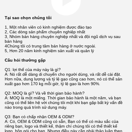
Tại sao chọn chúng tôi
1, Một nhân viên có kinh nghiệm được đào tạo
2, Các dòng sản phẩm chuyên nghiệp nhất
3, Nhóm bán hàng chuyên nghiệp nhất và đội ngũ dịch vụ sau
bán hàng
4Chúng tôi có trung tâm bán hàng ở nước ngoài.
5, Hơn 20 năm kinh nghiệm sản xuất và quản lý
Câu hỏi thường gặp
Q1: lợi thế của máy này là gì?
A: Nó rất dễ dàng di chuyển cho người dùng, và rất dễ cài đặt.
Hơn nữa, dung lượng và tỷ lệ gạo cũng cao hơn, nó có thể sản
xuất gạo hơn 170 kg mỗi giờ, tỷ lệ gạo là hơn 90%.
Q2: MOQ là gì? Và về thời gian bảo hành?
A: MOQ là một miếng. Thời gian bảo hành là một năm, và bạn
cũng có thể liên hệ với chúng tôi một khi bạn gặp bất kỳ vấn đề
nào trong quá trình sử dụng máy.
Q3: Bạn có chấp nhận OEM & ODM?
A: Có, OEM & ODM cũng có sẵn, Bạn có thể có màu sắc của
riêng bạn, logo và thiết kế, thậm chí chúng tôi có thể thiết kế
logo, hộp gói cho bạn. Nhưng điều này cần phải thảo luận theo