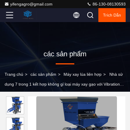
yifengagro@gmail.com
86-130-08130593
Trích Dẫn
các sản phẩm
Trang chủ
>
các sản phẩm
>
Máy xay lúa liên hợp
>
Nhà sử
dụng 7 trong 1 kết hợp không gỉ loại máy xay gạo với Vibration
Cleaner phân loại bột xay và hiệu quả