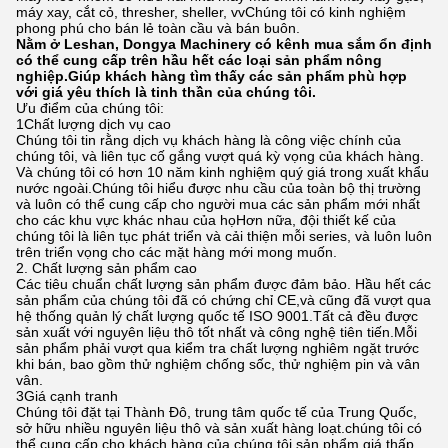
máy xay, cắt cỏ, thresher, sheller, vvChúng tôi có kinh nghiệm
phong phú cho bán lẻ toàn cầu và bán buôn.
Nằm ở Leshan, Dongya Machinery có kênh mua sắm ổn định
có thể cung cấp trên hầu hết các loại sản phẩm nông
nghiệp.Giúp khách hàng tìm thấy các sản phẩm phù hợp
với giá yêu thích là tinh thần của chúng tôi.
Ưu điểm của chúng tôi:
1Chất lượng dịch vụ cao
Chúng tôi tin rằng dịch vụ khách hàng là công việc chính của
chúng tôi, và liên tục cố gắng vượt quá kỳ vọng của khách hàng.
Và chúng tôi có hơn 10 năm kinh nghiệm quý giá trong xuất khẩu
nước ngoài.Chúng tôi hiểu được nhu cầu của toàn bộ thị trường
và luôn có thể cung cấp cho người mua các sản phẩm mới nhất
cho các khu vực khác nhau của họHơn nữa, đội thiết kế của
chúng tôi là liên tục phát triển và cải thiện mỗi series, và luôn luôn
trên triển vọng cho các mặt hàng mới mong muốn.
2. Chất lượng sản phẩm cao
Các tiêu chuẩn chất lượng sản phẩm được đảm bảo. Hầu hết các
sản phẩm của chúng tôi đã có chứng chỉ CE,và cũng đã vượt qua
hệ thống quản lý chất lượng quốc tế ISO 9001.Tất cả đều được
sản xuất với nguyên liệu thô tốt nhất và công nghệ tiên tiến.Mỗi
sản phẩm phải vượt qua kiểm tra chất lượng nghiêm ngặt trước
khi bán, bao gồm thử nghiệm chống sốc, thử nghiệm pin và vân
vân.
3Giá cạnh tranh
Chúng tôi đặt tại Thành Đô, trung tâm quốc tế của Trung Quốc,
sở hữu nhiều nguyên liệu thô và sản xuất hàng loạt.chúng tôi có
thể cung cấp cho khách hàng của chúng tôi sản phẩm giá thấp