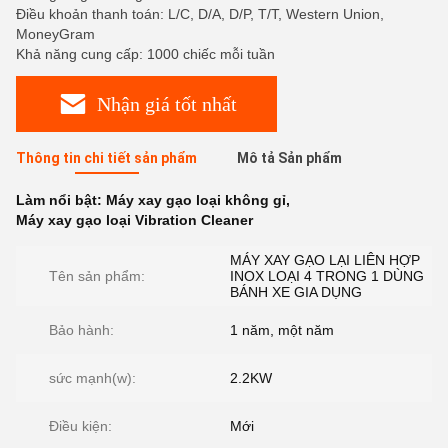
Điều khoản thanh toán: L/C, D/A, D/P, T/T, Western Union,
MoneyGram
Khả năng cung cấp: 1000 chiếc mỗi tuần
Nhận giá tốt nhất
Thông tin chi tiết sản phẩm
Mô tả Sản phẩm
Làm nổi bật:
Máy xay gạo loại không gỉ
,
Máy xay gạo loại Vibration Cleaner
MÁY XAY GẠO LẠI LIÊN HỢP
Tên sản phẩm:
INOX LOẠI 4 TRONG 1 DÙNG
BÁNH XE GIA DỤNG
Bảo hành:
1 năm, một năm
sức mạnh(w):
2.2KW
Điều kiện:
Mới