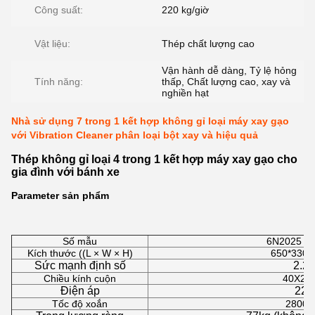
Công suất:
220 kg/giờ
Vật liệu:
Thép chất lượng cao
Vận hành dễ dàng, Tỷ lệ hỏng
Tính năng:
thấp, Chất lượng cao, xay và
nghiền hạt
Nhà sử dụng 7 trong 1 kết hợp không gỉ loại máy xay gạo
với Vibration Cleaner phân loại bột xay và hiệu quả
Thép không gỉ loại 4 trong 1 kết hợp máy xay gạo cho
gia đình với bánh xe
Parameter sản phẩm
Số mẫu
6N2025 P
Kích thước ((L × W × H)
650*330
Sức mạnh định số
2.2
Chiều kính cuộn
40X21
Điện áp
220
Tốc độ xoắn
2800r