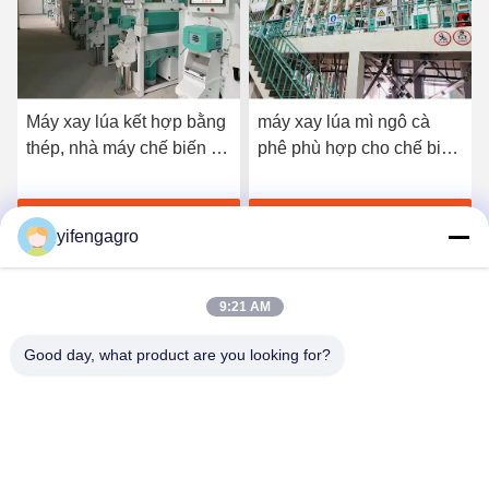
Máy xay lúa kết hợp bằng
máy xay lúa mì ngô cà
thép, nhà máy chế biến đa
phê phù hợp cho chế biến
năng lúa mì, ngô, cà phê
nông nghiệp, cung cấp lâu
cho ngành xay xát ngũ
dài
Nhận giá tốt nhất
Nhận giá tốt nhất
cốc đa diện
yifengagro
9:21 AM
Good day, what product are you looking for?
Leshan Yifeng Machinery Manufacturing Co.,
LTD
yifengagro@gmail.com