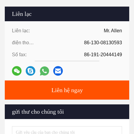
Liên lạc
Liên lạc:
Mr. Allen
điện thoại:
86-130-08130593
Số fax:
86-191-20444149
Liên hệ ngay
gửi thư cho chúng tôi