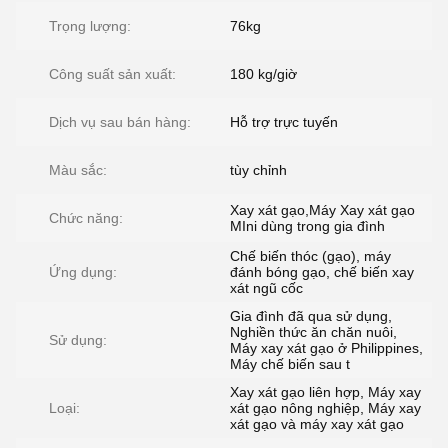
Trọng lượng:
76kg
Công suất sản xuất:
180 kg/giờ
Dịch vụ sau bán hàng:
Hỗ trợ trực tuyến
Màu sắc:
tùy chỉnh
Xay xát gạo,Máy Xay xát gạo
Chức năng:
MIni dùng trong gia đình
Chế biến thóc (gạo), máy
Ứng dụng:
đánh bóng gạo, chế biến xay
xát ngũ cốc
Gia đình đã qua sử dụng,
Nghiền thức ăn chăn nuôi,
Sử dụng:
Máy xay xát gạo ở Philippines,
Máy chế biến sau t
Xay xát gạo liên hợp, Máy xay
Loại:
xát gạo nông nghiệp, Máy xay
xát gạo và máy xay xát gạo