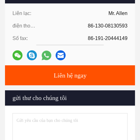
Liên lạc:
Mr. Allen
điện thoại:
86-130-08130593
Số fax:
86-191-20444149
Liên hệ ngay
gửi thư cho chúng tôi