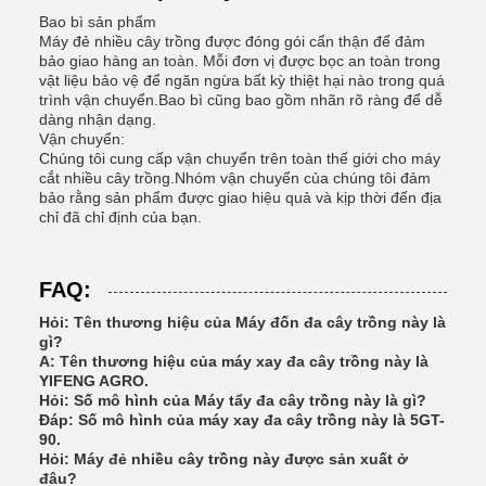
Bao bì sản phẩm
Máy đẻ nhiều cây trồng được đóng gói cẩn thận để đảm
bảo giao hàng an toàn. Mỗi đơn vị được bọc an toàn trong
vật liệu bảo vệ để ngăn ngừa bất kỳ thiệt hại nào trong quá
trình vận chuyển.Bao bì cũng bao gồm nhãn rõ ràng để dễ
dàng nhận dạng.
Vận chuyển:
Chúng tôi cung cấp vận chuyển trên toàn thế giới cho máy
cắt nhiều cây trồng.Nhóm vận chuyển của chúng tôi đảm
bảo rằng sản phẩm được giao hiệu quả và kịp thời đến địa
chỉ đã chỉ định của bạn.
FAQ:
Hỏi: Tên thương hiệu của Máy đốn đa cây trồng này là
gì?
A: Tên thương hiệu của máy xay đa cây trồng này là
YIFENG AGRO.
Hỏi: Số mô hình của Máy tẩy đa cây trồng này là gì?
Đáp: Số mô hình của máy xay đa cây trồng này là 5GT-
90.
Hỏi: Máy đẻ nhiều cây trồng này được sản xuất ở
đâu?