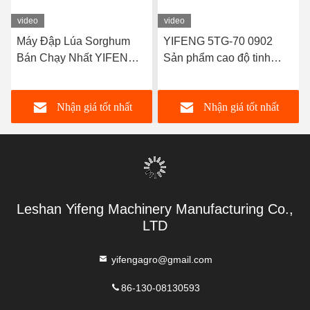
video
video
Máy Đập Lúa Sorghum
YIFENG 5TG-70 0902
Bán Chạy Nhất YIFENG
Sản phẩm cao độ tinh
5TG-45 Với Chất Lượng
khiết
Cao
Nhận giá tốt nhất
Nhận giá tốt nhất
Leshan Yifeng Machinery Manufacturing Co.,
LTD
yifengagro@gmail.com
86-130-08130593