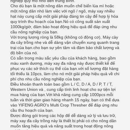
nghiệp quy mô nhỏ đến trung bình.
Cho dù bạn là một nông dân muốn chế biến lúa mì hoặc
một nông dân nhỏ làm việc với ngô / ngô, máy xay nhiều
hạt này cung cấp một giải pháp đáng tin cậy để hợp lý hóa
quy trình thu hoạch của bạn.Nó có công suất sản xuất
1000kg/giờ, đảm bảo hoạt động hiệu quả để đáp ứng nhu
cầu nông nghiệp của bạn.
Với trọng lượng ròng là 58kg (không có động cơ), Máy cày
đa cây trồng nhẹ và dễ dàng vận chuyển xung quanh trang
trại của bạn.cho bạn sự yên tâm và đảm bảo chất lượng và
độ bền của nó.
Có sẵn trong màu sắc yêu cầu của khách hàng, bao gồm
màu xanh dương, máy xay đa năng này được thiết kế để
phục vụ các sở thích cụ thể của bạn.với số lượng đặt hàng
tối thiểu là 10pcs, làm cho nó một giải pháp hiệu quả về chi
phí cho nhu cầu nông nghiệp của bạn.
Điều khoản thanh toán bao gồm L / C, D / A, D / P, T / T,
Western Union và , cung cấp tính linh hoạt cho sự tiện lợi
mua hàng của bạn.Với khả năng cung cấp 1000pcs mỗi
tuần và thời gian giao hàng nhanh 15 ngày, bạn có thể dựa
vào YIFENG AGRO's Multi Crop Thresher để đáp ứng nhu
cầu thu hoạch của bạn.
Được đóng gói trong các hộp để dễ dàng xử lý và lưu trữ,
máy xay đa cây trồng này là thiết bị phải có cho nông dân
muốn tăng hiệu quả và năng suất trong hoạt động nông