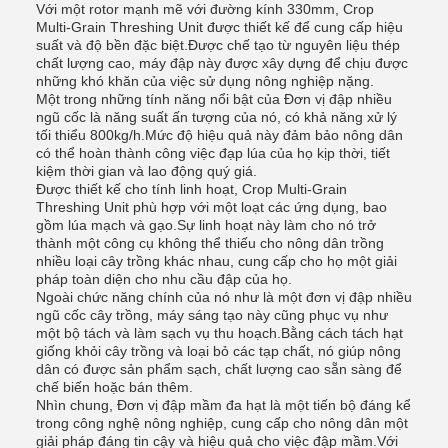
Với một rotor mạnh mẽ với đường kính 330mm, Crop
Multi-Grain Threshing Unit được thiết kế để cung cấp hiệu
suất và độ bền đặc biệt.Được chế tạo từ nguyên liệu thép
chất lượng cao, máy đập này được xây dựng để chịu được
những khó khăn của việc sử dụng nông nghiệp nặng.
Một trong những tính năng nổi bật của Đơn vị đập nhiều
ngũ cốc là năng suất ấn tượng của nó, có khả năng xử lý
tối thiểu 800kg/h.Mức độ hiệu quả này đảm bảo nông dân
có thể hoàn thành công việc đạp lúa của họ kịp thời, tiết
kiệm thời gian và lao động quý giá.
Được thiết kế cho tính linh hoạt, Crop Multi-Grain
Threshing Unit phù hợp với một loạt các ứng dụng, bao
gồm lúa mạch và gạo.Sự linh hoạt này làm cho nó trở
thành một công cụ không thể thiếu cho nông dân trồng
nhiều loại cây trồng khác nhau, cung cấp cho họ một giải
pháp toàn diện cho nhu cầu đập của họ.
Ngoài chức năng chính của nó như là một đơn vị đập nhiều
ngũ cốc cây trồng, máy sáng tạo này cũng phục vụ như
một bộ tách và làm sạch vụ thu hoạch.Bằng cách tách hạt
giống khỏi cây trồng và loại bỏ các tạp chất, nó giúp nông
dân có được sản phẩm sạch, chất lượng cao sẵn sàng để
chế biến hoặc bán thêm.
Nhìn chung, Đơn vị đập mầm đa hạt là một tiến bộ đáng kể
trong công nghệ nông nghiệp, cung cấp cho nông dân một
giải pháp đáng tin cậy và hiệu quả cho việc đập mầm.Với