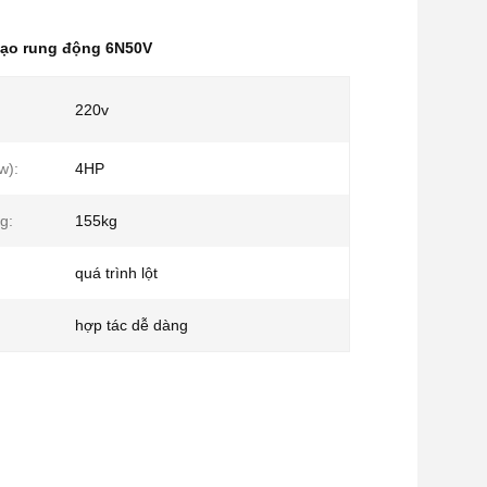
gạo rung động 6N50V
220v
w):
4HP
g:
155kg
quá trình lột
hợp tác dễ dàng