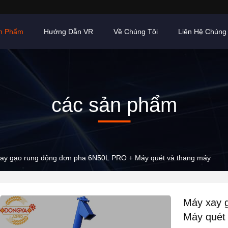
n Phẩm
Hướng Dẫn VR
Về Chúng Tôi
Liên Hệ Chúng 
các sản phẩm
ay gạo rung động đơn pha 6N50L PRO + Máy quét và thang máy
Máy xay 
Máy quét