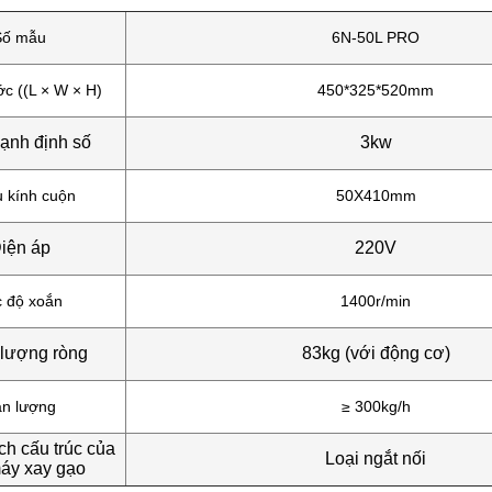
Số mẫu
6N-50L PRO
ớc ((L × W × H)
450*325*520mm
ạnh định số
3kw
u kính cuộn
50X410mm
iện áp
220V
 độ xoắn
1400r/min
 lượng ròng
83kg (với động cơ)
n lượng
≥ 300kg/h
h cấu trúc của
Loại ngắt nối
áy xay gạo