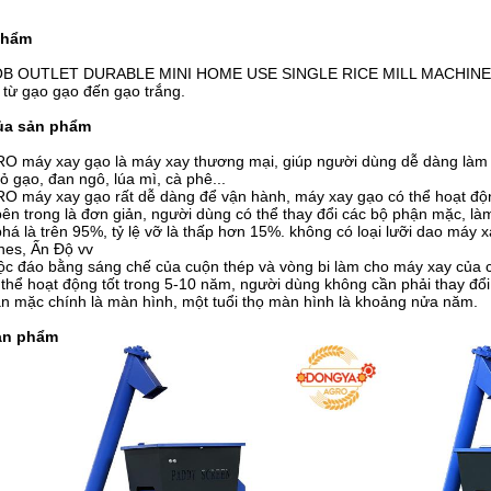
phẩm
B OUTLET DURABLE MINI HOME USE SINGLE RICE MILL MACHINE là mộ
 từ gạo gạo đến gạo trắng.
ủa sản phẩm
RO máy xay gạo là máy xay thương mại, giúp người dùng dễ dàng làm vi
ỏ gạo, đan ngô, lúa mì, cà phê...
O máy xay gạo rất dễ dàng để vận hành, máy xay gạo có thể hoạt động 
bên trong là đơn giản, người dùng có thể thay đổi các bộ phận mặc, là
 phá là trên 95%, tỷ lệ vỡ là thấp hơn 15%. không có loại lưỡi dao máy
ines, Ấn Độ vv
 độc đáo bằng sáng chế của cuộn thép và vòng bi làm cho máy xay của 
 thể hoạt động tốt trong 5-10 năm, người dùng không cần phải thay đổi
n mặc chính là màn hình, một tuổi thọ màn hình là khoảng nửa năm.
sản phẩm