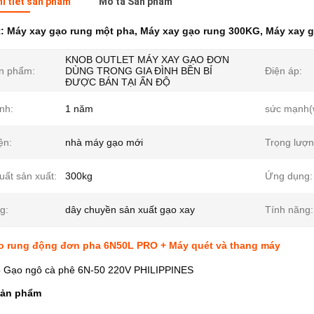
hi tiết sản phẩm
Mô tả Sản phẩm
t:
Máy xay gạo rung một pha
,
Máy xay gạo rung 300KG
,
Máy xay 
KNOB OUTLET MÁY XAY GẠO ĐƠN
n phẩm:
DÙNG TRONG GIA ĐÌNH BỀN BỈ
Điện áp:
ĐƯỢC BÁN TẠI ẤN ĐỘ
nh:
1 năm
sức mạnh(
ện:
nhà máy gạo mới
Trọng lượn
uất sản xuất:
300kg
Ứng dụng:
g:
dây chuyền sản xuất gạo xay
Tính năng:
o rung động đơn pha 6N50L PRO + Máy quét và thang máy
 Gạo ngô cà phê 6N-50 220V PHILIPPINES
sản phẩm