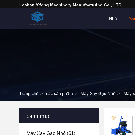
Leshan Yifeng Machinery Manufacturing Co., LTD
Nhà
Sả
Trang chủ
>
các sản phẩm
>
Máy Xay Gạo Nhỏ
>
Máy x
danh mục
Máy Xay Gạo Nhỏ
(61)