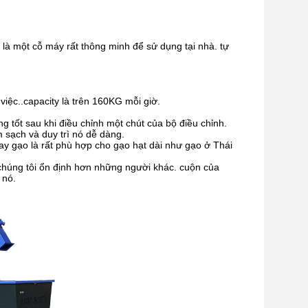
t cỗ máy rất thông minh để sử dụng tại nhà. tự
ệc..capacity là trên 160KG mỗi giờ.
tốt sau khi điều chỉnh một chút của bộ điều chỉnh.
m sạch và duy trì nó dễ dàng.
 xay gạo là rất phù hợp cho gạo hạt dài như gạo ở Thái
chúng tôi ổn định hơn những người khác. cuộn của
 nó.