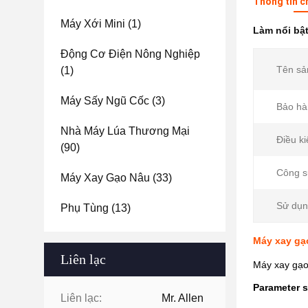
Thông tin c
Máy Xới Mini
(1)
Làm nổi bậ
Động Cơ Điện Nông Nghiệp
Tên sả
(1)
Máy Sấy Ngũ Cốc
(3)
Bảo hà
Nhà Máy Lúa Thương Mại
Điều ki
(90)
Công s
Máy Xay Gạo Nâu
(33)
Sử dụn
Phụ Tùng
(13)
Máy xay gạ
Liên lạc
Máy xay gạo
Parameter 
Liên lạc:
Mr. Allen