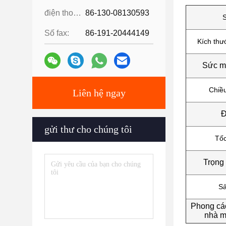
điện thoại:
86-130-08130593
Số fax:
86-191-20444149
Kích thư
Sức m
Chiề
Liên hệ ngay
Đ
gửi thư cho chúng tôi
Tốc
Trọng
Sả
Phong các
nhà m