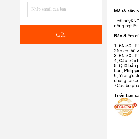
Mô tả sản 
cái này
KNO
động nghiền
Gửi
Đặc điểm c
1. 6N-50L P
2Nó có thể v
3. 6N-50L PR
4, Cấu trúc 
5. tỷ lệ bắn
Lan, Philipp
6, Yifeng's
chúng tôi có
7Các bộ phậ
Triển lãm 