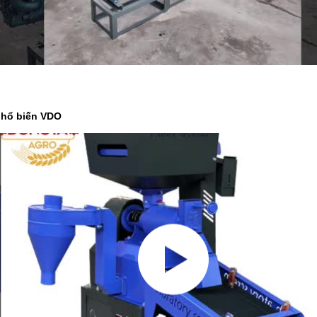
hổ biến VDO