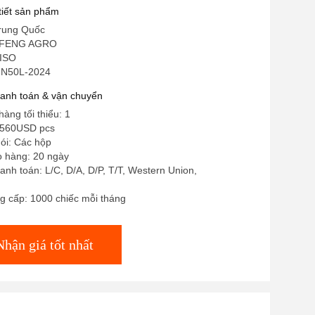
 tiết sản phẩm
rung Quốc
YIFENG AGRO
 ISO
6N50L-2024
hanh toán & vận chuyển
àng tối thiểu: 1
-560USD pcs
gói: Các hộp
o hàng: 20 ngày
anh toán: L/C, D/A, D/P, T/T, Western Union,
g cấp: 1000 chiếc mỗi tháng
Nhận giá tốt nhất