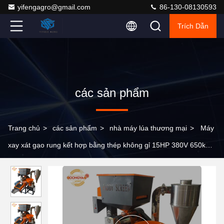
yifengagro@gmail.com
86-130-08130593
Trích Dẫn
các sản phẩm
Trang chủ
>
các sản phẩm
>
nhà máy lúa thương mại
>
Máy
xay xát gạo rung kết hợp bằng thép không gỉ 15HP 380V 650kg/h
với bộ nâng tự động