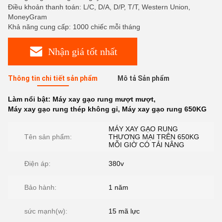
Điều khoản thanh toán: L/C, D/A, D/P, T/T, Western Union,
MoneyGram
Khả năng cung cấp: 1000 chiếc mỗi tháng
Nhận giá tốt nhất
Thông tin chi tiết sản phẩm
Mô tả Sản phẩm
Làm nổi bật:
Máy xay gạo rung mượt mượt
,
Máy xay gạo rung thép không gỉ
,
Máy xay gạo rung 650KG
MÁY XAY GẠO RUNG
Tên sản phẩm:
THƯƠNG MẠI TRÊN 650KG
MỖI GIỜ CÓ TẢI NÂNG
Điện áp:
380v
Bảo hành:
1 năm
sức mạnh(w):
15 mã lực