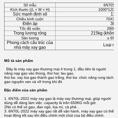
Số mẫu
6N70S-
Kích thước ((L × W × H)
1000*1200
Sức mạnh định số
11k
Chiều kính cuộn
70X31
Điện áp
380
Tốc độ xoắn
2800r
Trọng lượng ròng
215kg (không 
Sản lượng
≥ 650
Phong cách cấu trúc của
Loại ng
nhà máy xay gạo
Mô tả sản phẩm
Đây là máy xay gạo thương mại 4 trong 1, đầu tiên là người
nâng nạp gạo vào thùng, thứ hai: lau gạo,
thứ ba: xay lúa gạo thành gạo trắng, thứ ba: chức năng rung tách
gạo nguyên vẹn và vỡ trong khi đó
Đặc điểm của sản phẩm
1. 6N70L-2022 máy xay gạo là máy xay thương mại, giúp người
dùng dễ dàng làm việc..capacity là trên 650KG mỗi giờ.
2Nó có thể vỏ gạo, đan ngô, lúa mì, cà phê...
3. 6N70L-2022 máy xay gạo rất dễ vận hành, máy xay gạo có thể
hoạt động tốt sau khi điều chỉnh một chút của bộ điều chỉnh.