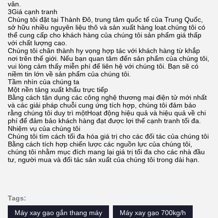
vân.
3Giá cạnh tranh
Chúng tôi đặt tại Thành Đô, trung tâm quốc tế của Trung Quốc,
sở hữu nhiều nguyên liệu thô và sản xuất hàng loạt.chúng tôi có
thể cung cấp cho khách hàng của chúng tôi sản phẩm giá thấp
với chất lượng cao.
Chúng tôi chân thành hy vọng hợp tác với khách hàng từ khắp
nơi trên thế giới. Nếu bạn quan tâm đến sản phẩm của chúng tôi,
vui lòng cảm thấy miễn phí để liên hệ với chúng tôi. Bạn sẽ có
niềm tin lớn về sản phẩm của chúng tôi.
Tầm nhìn của chúng ta
Một nền tảng xuất khẩu trực tiếp
Bằng cách tận dụng các công nghệ thương mại điện tử mới nhất
và các giải pháp chuỗi cung ứng tích hợp, chúng tôi đảm bảo
rằng chúng tôi duy trì mộtHoạt động hiệu quả và hiệu quả về chi
phí để đảm bảo khách hàng đạt được lợi thế cạnh tranh tối đa.
Nhiệm vụ của chúng tôi
Chúng tôi tìm cách tối đa hóa giá trị cho các đối tác của chúng tôi
Bằng cách tích hợp chiến lược các nguồn lực của chúng tôi,
chúng tôi nhằm mục đích mang lại giá trị tối đa cho các nhà đầu
tư, người mua và đối tác sản xuất của chúng tôi trong dài hạn.
Tags:
Máy xay gạo gắn thang máy
Máy xay gạo 700kg/h