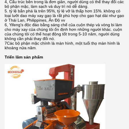
4, Cấu trúc bên trong là đơn giản, người dùng có thể thay đổi các
bộ phận mặc, làm sạch và duy trì nó dễ dàng.
5. tỷ lệ bắn phá là trên 95%, tỷ lệ vỡ là thấp hơn 15%. không có
loại lưỡi dao máy xay gạo là rất phù hợp cho gạo hạt dài như gạo
ở Thái Lan, Philippines, Ấn Độ vv
6, Yifeng's độc đáo bằng sáng chế của cuộn thép và vòng bi làm
cho máy xay của chúng tôi ổn định hơn những người khác. cuộn
của chúng tôi có thể hoạt động tốt trong 5-10 năm, người dùng
không cần phải thay đổi nó.
7Các bộ phận mặc chính là màn hình, một tuổi thọ màn hình là
khoảng nửa năm.
Triển lãm sản phẩm