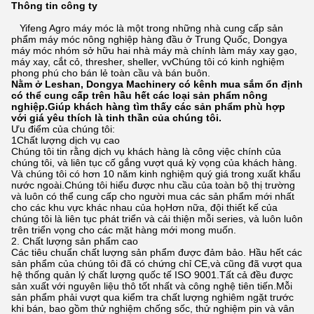
Thông tin công ty
Yifeng Agro máy móc là một trong những nhà cung cấp sản
phẩm máy móc nông nghiệp hàng đầu ở Trung Quốc, Dongya
máy móc nhóm sở hữu hai nhà máy mà chính làm máy xay gạo,
máy xay, cắt cỏ, thresher, sheller, vvChúng tôi có kinh nghiệm
phong phú cho bán lẻ toàn cầu và bán buôn.
Nằm ở Leshan, Dongya Machinery có kênh mua sắm ổn định
có thể cung cấp trên hầu hết các loại sản phẩm nông
nghiệp.Giúp khách hàng tìm thấy các sản phẩm phù hợp
với giá yêu thích là tinh thần của chúng tôi.
Ưu điểm của chúng tôi:
1Chất lượng dịch vụ cao
Chúng tôi tin rằng dịch vụ khách hàng là công việc chính của
chúng tôi, và liên tục cố gắng vượt quá kỳ vọng của khách hàng.
Và chúng tôi có hơn 10 năm kinh nghiệm quý giá trong xuất khẩu
nước ngoài.Chúng tôi hiểu được nhu cầu của toàn bộ thị trường
và luôn có thể cung cấp cho người mua các sản phẩm mới nhất
cho các khu vực khác nhau của họHơn nữa, đội thiết kế của
chúng tôi là liên tục phát triển và cải thiện mỗi series, và luôn luôn
trên triển vọng cho các mặt hàng mới mong muốn.
2. Chất lượng sản phẩm cao
Các tiêu chuẩn chất lượng sản phẩm được đảm bảo. Hầu hết các
sản phẩm của chúng tôi đã có chứng chỉ CE,và cũng đã vượt qua
hệ thống quản lý chất lượng quốc tế ISO 9001.Tất cả đều được
sản xuất với nguyên liệu thô tốt nhất và công nghệ tiên tiến.Mỗi
sản phẩm phải vượt qua kiểm tra chất lượng nghiêm ngặt trước
khi bán, bao gồm thử nghiệm chống sốc, thử nghiệm pin và vân