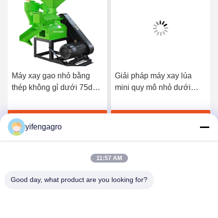
Máy xay gạo nhỏ bằng
Giải pháp máy xay lúa
thép không gỉ dưới 75dB
mini quy mô nhỏ dưới
ồn cho chế biến quy mô
75dB cho cơ sở xay lúa
nhỏ & xay
nhỏ gọn
Nhận giá tốt nhất
Nhận giá tốt nhất
yifengagro
11:57 AM
Good day, what product are you looking for?
Leshan Yifeng Machinery Manufacturing Co.,
LTD