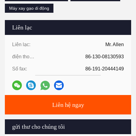
Máy xay gạo di động
Liên lạc
Liên lạc:
Mr. Allen
điện thoại:
86-130-08130593
Số fax:
86-191-20444149
Liên hệ ngay
gửi thư cho chúng tôi